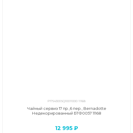
P1754300SQ10011000 11168
Чайный сервиз 17 пр.,6 пер., Bernadotte
Недекорированный БТФ0057 11168
12 995 ₽