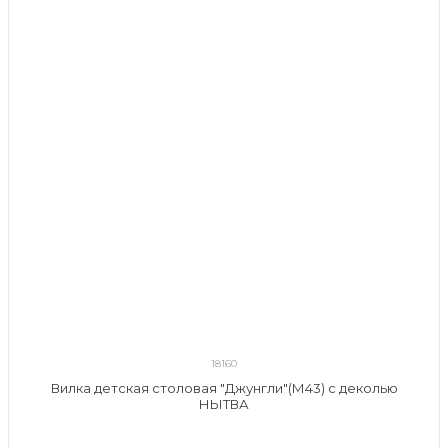
18160
Вилка детская столовая "Джунгли"(М43) с деколью
НЫТВА