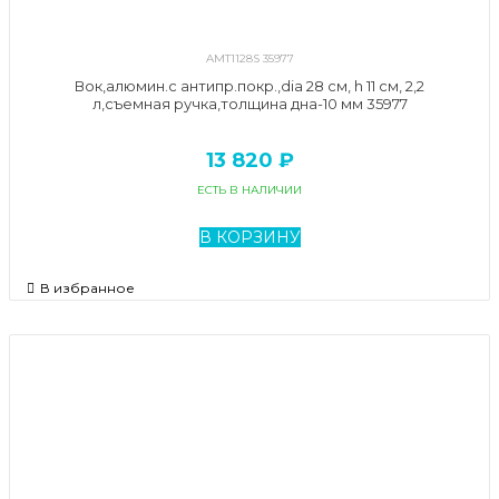
AMT1128S 35977
Вок,алюмин.с антипр.покр.,dia 28 см, h 11 см, 2,2
л,съемная ручка,толщина дна-10 мм 35977
13 820 ₽
ЕСТЬ В НАЛИЧИИ
В КОРЗИНУ
В избранное