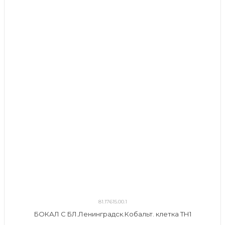
81.17615.00.1
БОКАЛ С БЛ.Ленинградск.Кобальт. клетка ТН1