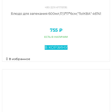
490-329 HF17B195
Блюдо для запекания 600мл,17,5*17*6см,"ТЫКВА" 46741
755 ₽
ЕСТЬ В НАЛИЧИИ
В КОРЗИНУ
В избранное