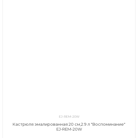
EJ-REM-20W
Кастрюля эмалированная 20 см,2.9 л "Воспоминание"
EJ-REM-20W