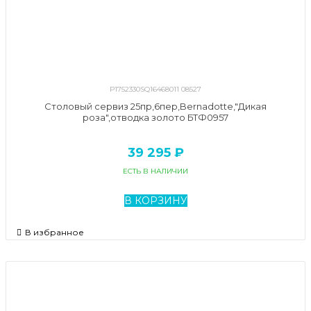
P1752330SQ16468011 08527
Столовый сервиз 25пр,6пер,Bernadotte,"Дикая
роза",отводка золото БТФ0957
39 295 ₽
ЕСТЬ В НАЛИЧИИ
В КОРЗИНУ
В избранное