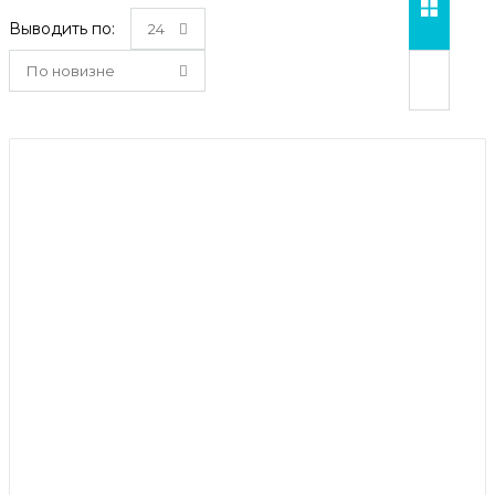
Выводить по:
24
По новизне