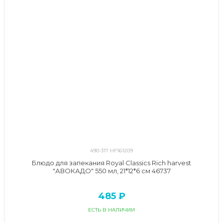
490-317 HF161209
Блюдо для запекания Royal Classics Rich harvest
"АВОКАДО" 550 мл, 21*12*6 см 46737
485 ₽
ЕСТЬ В НАЛИЧИИ