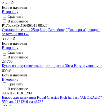
2 635 ₽
Есть в наличии
В корзину
Сравнить
В избранное
P1752330SQ16468011 08527
Столовый сервиз 25пр,6пер,Bernadotte,"Дикая роза",отводка
золото БТФ0957
39 295 ₽
Есть в наличии
В корзину
Сравнить
В избранное
23-706
Букет из искусственных цветов длина 30см Ранункулюс куст
600 ₽
Есть в наличии
В корзину
Сравнить
В избранное
490-317 HF161209
Блюдо для запекания Royal Classics Rich harvest "АВОКАДО"
550 мл, 21*12*6 см 46737