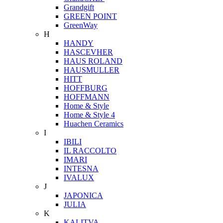
Grandgift
GREEN POINT
GreenWay
H
HANDY
HASCEVHER
HAUS ROLAND
HAUSMULLER
HITT
HOFFBURG
HOFFMANN
Home & Style
Home & Style 4
Huachen Ceramics
I
IBILI
IL RACCOLTO
IMARI
INTESNA
IVALUX
J
JAPONICA
JULIA
K
KALITVA