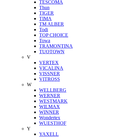
TESCOMA
Thun
TIGER
TIMA
TM ALBER
Todi
TOP CHOICE
Towa
TRAMONTINA
TUOTOWN
V
VERTEX
VICALINA
VISSNER
VITROSS
W
WELLBERG
WERNER
WESTMARK
WILMAX
WINNER
Wondertex
WUESTHOF
Y
YAXELL