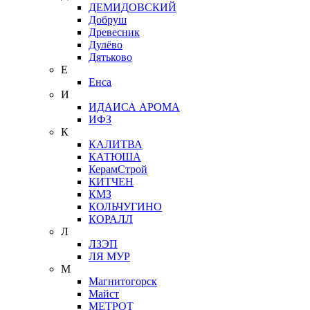
ДЕМИДОВСКИЙ
Добруш
Древесник
Дулёво
Дятьково
Е
Енса
И
ИДАИСА АРОМА
ИФЗ
К
КАЛИТВА
КАТЮША
КерамСтрой
КИТЧЕН
КМЗ
КОЛЬЧУГИНО
КОРАЛЛ
Л
ЛЗЭП
ЛЯ МУР
М
Магнитогорск
Майст
МЕТРОТ