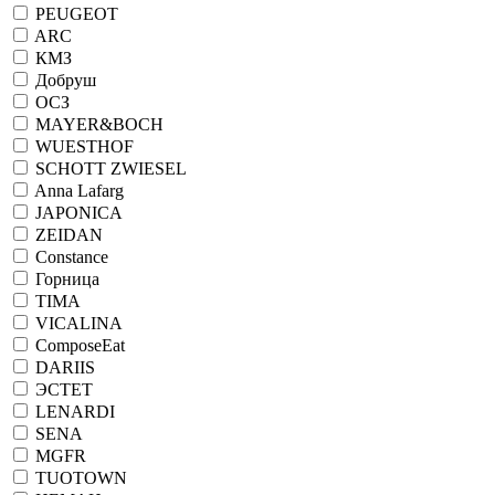
PEUGEOT
ARC
КМЗ
Добруш
ОСЗ
MAYER&BOCH
WUESTHOF
SCHOTT ZWIESEL
Anna Lafarg
JAPONICA
ZEIDAN
Constance
Горница
TIMA
VICALINA
ComposeEat
DARIIS
ЭСТЕТ
LENARDI
SENA
MGFR
TUOTOWN