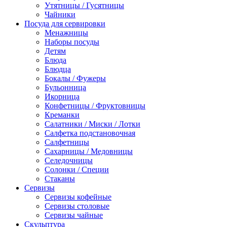
Утятницы / Гусятницы
Чайники
Посуда для сервировки
Менажницы
Наборы посуды
Детям
Блюда
Блюдца
Бокалы / Фужеры
Бульонница
Икорница
Конфетницы / Фруктовницы
Креманки
Салатники / Миски / Лотки
Салфетка подстановочная
Салфетницы
Сахарницы / Медовницы
Селедочницы
Солонки / Специи
Стаканы
Сервизы
Сервизы кофейные
Сервизы столовые
Сервизы чайные
Скульптура