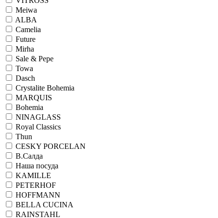
VITROSS
Meiwa
ALBA
Camelia
Future
Mirha
Sale & Pepe
Towa
Dasch
Crystalite Bohemia
MARQUIS
Bohemia
NINAGLASS
Royal Classics
Thun
CESKY PORCELAN
В.Салда
Наша посуда
KAMILLE
PETERHOF
HOFFMANN
BELLA CUCINA
RAINSTAHL