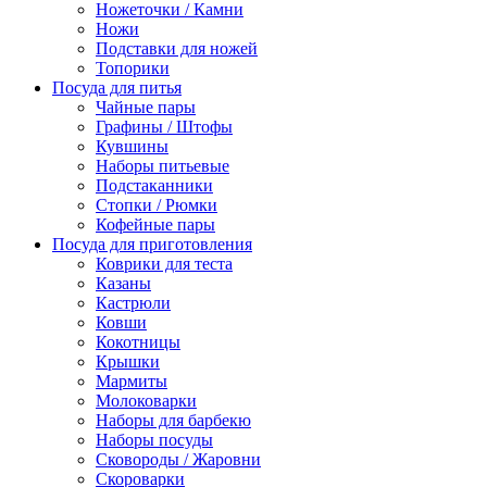
Ножеточки / Камни
Ножи
Подставки для ножей
Топорики
Посуда для питья
Чайные пары
Графины / Штофы
Кувшины
Наборы питьевые
Подстаканники
Стопки / Рюмки
Кофейные пары
Посуда для приготовления
Коврики для теста
Казаны
Кастрюли
Ковши
Кокотницы
Крышки
Мармиты
Молоковарки
Наборы для барбекю
Наборы посуды
Сковороды / Жаровни
Скороварки