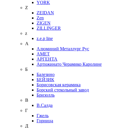
YORK
Z
ZEIDAN
Zen
ZIGEN
ZILLINGER
z
z.e.p line
А
Алюминий Металлург Рус
АМЕТ
АРГЕНТА
Артижинато Черамико Каролине
Б
Балезино
БЕЙЗИК
Борисовская керамика
Борский стекольный завод
Бризолль
В
В.Салда
Г
Гжель
Горница
Д