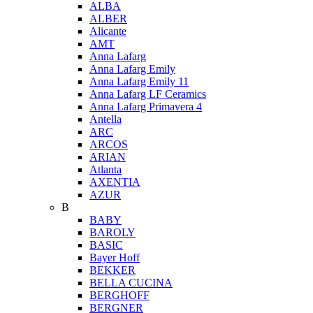
ALBA
ALBER
Alicante
AMT
Anna Lafarg
Anna Lafarg Emily
Anna Lafarg Emily 11
Anna Lafarg LF Ceramics
Anna Lafarg Primavera 4
Antella
ARC
ARCOS
ARIAN
Atlanta
AXENTIA
AZUR
B
BABY
BAROLY
BASIC
Bayer Hoff
BEKKER
BELLA CUCINA
BERGHOFF
BERGNER