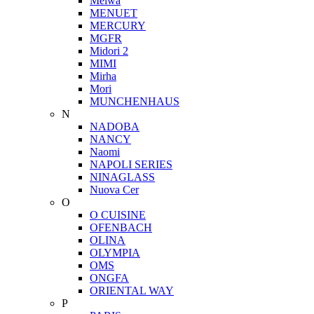
Meiwa
MENUET
MERCURY
MGFR
Midori 2
MIMI
Mirha
Mori
MUNCHENHAUS
N
NADOBA
NANCY
Naomi
NAPOLI SERIES
NINAGLASS
Nuova Cer
O
O CUISINE
OFENBACH
OLINA
OLYMPIA
OMS
ONGFA
ORIENTAL WAY
P