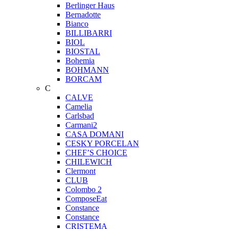
Berlinger Haus
Bernadotte
Bianco
BILLIBARRI
BIOL
BIOSTAL
Bohemia
BOHMANN
BORCAM
C
CALVE
Camelia
Carlsbad
Carmani2
CASA DOMANI
CESKY PORCELAN
CHEF’S CHOICE
CHILEWICH
Clermont
CLUB
Colombo 2
ComposeEat
Constance
Constance
CRISTEMA