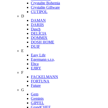
Crystalite Bohemia
Crystalite Giftware
CUTIPOL
D
DAMAN
DARIIS
Dasch
DELÍCIA
DOMMIX
DOSH HOME
DUIF
E
Easy Life
Egermann s.r.o,
Ehca
EJIRY
F
FACKELMANN
FORTUNA
Future
G
Gem
Geminis
GIPFEL
GrandCHEF