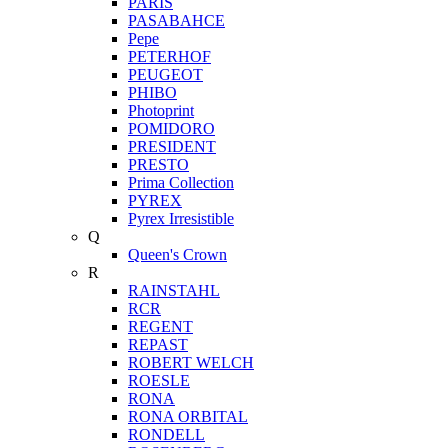
PARIS
PASABAHCE
Pepe
PETERHOF
PEUGEOT
PHIBO
Photoprint
POMIDORO
PRESIDENT
PRESTO
Prima Collection
PYREX
Pyrex Irresistible
Q
Queen's Crown
R
RAINSTAHL
RCR
REGENT
REPAST
ROBERT WELCH
ROESLE
RONA
RONA ORBITAL
RONDELL