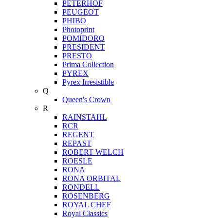
PETERHOF
PEUGEOT
PHIBO
Photoprint
POMIDORO
PRESIDENT
PRESTO
Prima Collection
PYREX
Pyrex Irresistible
Q
Queen's Crown
R
RAINSTAHL
RCR
REGENT
REPAST
ROBERT WELCH
ROESLE
RONA
RONA ORBITAL
RONDELL
ROSENBERG
ROYAL CHEF
Royal Classics