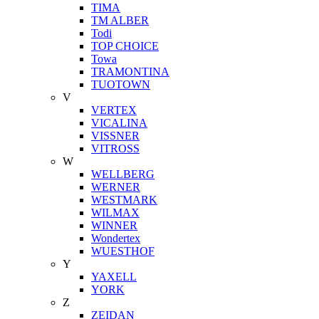
TIMA
TM ALBER
Todi
TOP CHOICE
Towa
TRAMONTINA
TUOTOWN
V
VERTEX
VICALINA
VISSNER
VITROSS
W
WELLBERG
WERNER
WESTMARK
WILMAX
WINNER
Wondertex
WUESTHOF
Y
YAXELL
YORK
Z
ZEIDAN