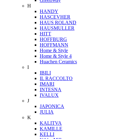
GreenWay
H
HANDY
HASCEVHER
HAUS ROLAND
HAUSMULLER
HITT
HOFFBURG
HOFFMANN
Home & Style
Home & Style 4
Huachen Ceramics
I
IBILI
IL RACCOLTO
IMARI
INTESNA
IVALUX
J
JAPONICA
JULIA
K
KALITVA
KAMILLE
KELLI