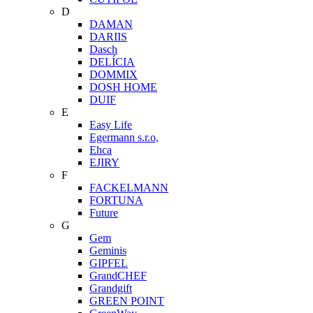
D
DAMAN
DARIIS
Dasch
DELÍCIA
DOMMIX
DOSH HOME
DUIF
E
Easy Life
Egermann s.r.o,
Ehca
EJIRY
F
FACKELMANN
FORTUNA
Future
G
Gem
Geminis
GIPFEL
GrandCHEF
Grandgift
GREEN POINT