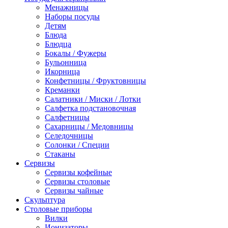
Менажницы
Наборы посуды
Детям
Блюда
Блюдца
Бокалы / Фужеры
Бульонница
Икорница
Конфетницы / Фруктовницы
Креманки
Салатники / Миски / Лотки
Салфетка подстановочная
Салфетницы
Сахарницы / Медовницы
Селедочницы
Солонки / Специи
Стаканы
Сервизы
Сервизы кофейные
Сервизы столовые
Сервизы чайные
Скульптура
Столовые приборы
Вилки
Ионизаторы