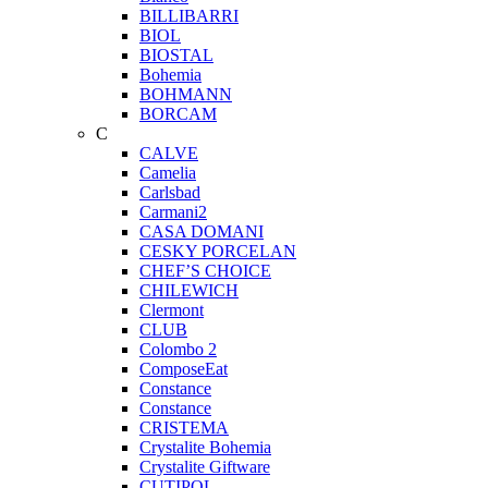
BILLIBARRI
BIOL
BIOSTAL
Bohemia
BOHMANN
BORCAM
C
CALVE
Camelia
Carlsbad
Carmani2
CASA DOMANI
CESKY PORCELAN
CHEF’S CHOICE
CHILEWICH
Clermont
CLUB
Colombo 2
ComposeEat
Constance
Constance
CRISTEMA
Crystalite Bohemia
Crystalite Giftware
CUTIPOL