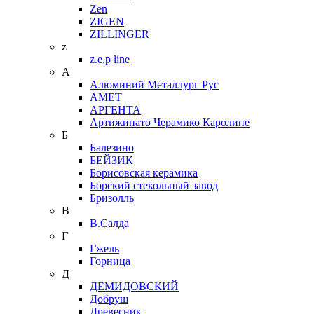
Zen
ZIGEN
ZILLINGER
z
z.e.p line
А
Алюминий Металлург Рус
АМЕТ
АРГЕНТА
Артижинато Черамико Каролине
Б
Балезино
БЕЙЗИК
Борисовская керамика
Борский стекольный завод
Бризолль
В
В.Салда
Г
Гжель
Горница
Д
ДЕМИДОВСКИЙ
Добруш
Древесник