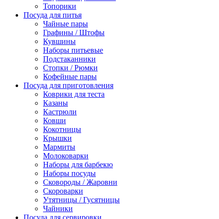
Топорики
Посуда для питья
Чайные пары
Графины / Штофы
Кувшины
Наборы питьевые
Подстаканники
Стопки / Рюмки
Кофейные пары
Посуда для приготовления
Коврики для теста
Казаны
Кастрюли
Ковши
Кокотницы
Крышки
Мармиты
Молоковарки
Наборы для барбекю
Наборы посуды
Сковороды / Жаровни
Скороварки
Утятницы / Гусятницы
Чайники
Посуда для сервировки