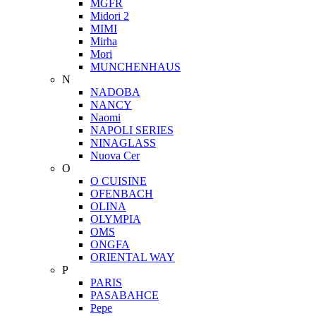
MGFR
Midori 2
MIMI
Mirha
Mori
MUNCHENHAUS
N
NADOBA
NANCY
Naomi
NAPOLI SERIES
NINAGLASS
Nuova Cer
O
O CUISINE
OFENBACH
OLINA
OLYMPIA
OMS
ONGFA
ORIENTAL WAY
P
PARIS
PASABAHCE
Pepe