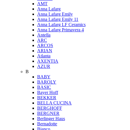
AMT
Anna Lafarg
Anna Lafarg Emily
Anna Lafarg Emily 11
Anna Lafarg LF Ceramics
Anna Lafarg Primavera 4
Antella
ARC
ARCOS
ARIAN
Atlanta
AXENTIA
AZUR
B
BABY
BAROLY
BASIC
Bayer Hoff
BEKKER
BELLA CUCINA
BERGHOFF
BERGNER
Berlinger Haus
Bernadotte
Bianco