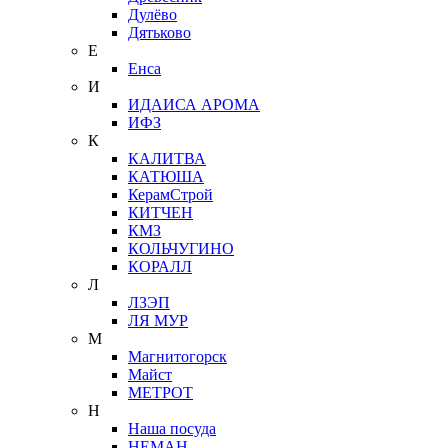
Дулёво
Дятьково
Е
Енса
И
ИДАИСА АРОМА
ИФЗ
К
КАЛИТВА
КАТЮША
КерамСтрой
КИТЧЕН
КМЗ
КОЛЬЧУГИНО
КОРАЛЛ
Л
ЛЗЭП
ЛЯ МУР
М
Магнитогорск
Майст
МЕТРОТ
Н
Наша посуда
НЕМАН