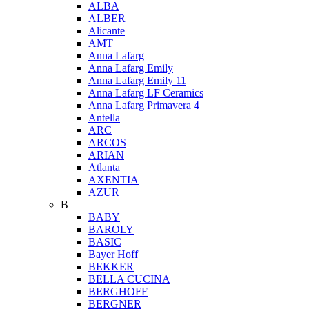
ALBA
ALBER
Alicante
AMT
Anna Lafarg
Anna Lafarg Emily
Anna Lafarg Emily 11
Anna Lafarg LF Ceramics
Anna Lafarg Primavera 4
Antella
ARC
ARCOS
ARIAN
Atlanta
AXENTIA
AZUR
B
BABY
BAROLY
BASIC
Bayer Hoff
BEKKER
BELLA CUCINA
BERGHOFF
BERGNER