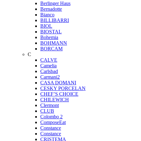
Berlinger Haus
Bernadotte
Bianco
BILLIBARRI
BIOL
BIOSTAL
Bohemia
BOHMANN
BORCAM
C
CALVE
Camelia
Carlsbad
Carmani2
CASA DOMANI
CESKY PORCELAN
CHEF’S CHOICE
CHILEWICH
Clermont
CLUB
Colombo 2
ComposeEat
Constance
Constance
CRISTEMA