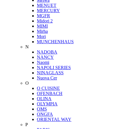
Meiwa
MENUET
MERCURY
MGFR
Midori 2
MIMI
Mirha
Mori
MUNCHENHAUS
N
NADOBA
NANCY
Naomi
NAPOLI SERIES
NINAGLASS
Nuova Cer
O
O CUISINE
OFENBACH
OLINA
OLYMPIA
OMS
ONGFA
ORIENTAL WAY
P