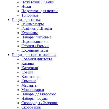
Ножеточки / Камни
Ножи
Подставки для ножей
Топорики
Посуда для питья
Чайные пары
Графины / Штофы
Кувшины
Наборы питьевые
Подстаканники
Стопки / Рюмки
Кофейные пары
Посуда для приготовления
Коврики для теста
Казаны
Кастрюли
Ковши
Кокотницы
Крышки
Мармиты
Молоковарки
Наборы для барбекю
Наборы посуды
Сковороды / Жаровни
Скороварки