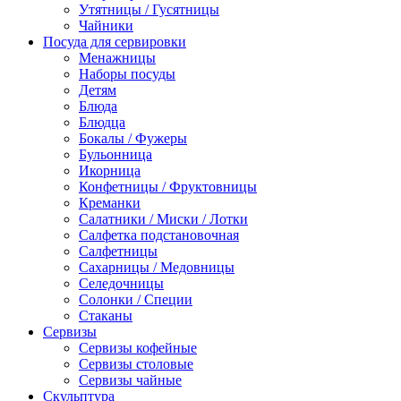
Утятницы / Гусятницы
Чайники
Посуда для сервировки
Менажницы
Наборы посуды
Детям
Блюда
Блюдца
Бокалы / Фужеры
Бульонница
Икорница
Конфетницы / Фруктовницы
Креманки
Салатники / Миски / Лотки
Салфетка подстановочная
Салфетницы
Сахарницы / Медовницы
Селедочницы
Солонки / Специи
Стаканы
Сервизы
Сервизы кофейные
Сервизы столовые
Сервизы чайные
Скульптура