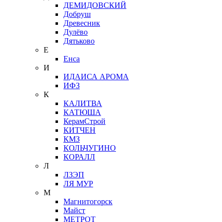
ДЕМИДОВСКИЙ
Добруш
Древесник
Дулёво
Дятьково
Е
Енса
И
ИДАИСА АРОМА
ИФЗ
К
КАЛИТВА
КАТЮША
КерамСтрой
КИТЧЕН
КМЗ
КОЛЬЧУГИНО
КОРАЛЛ
Л
ЛЗЭП
ЛЯ МУР
М
Магнитогорск
Майст
МЕТРОТ