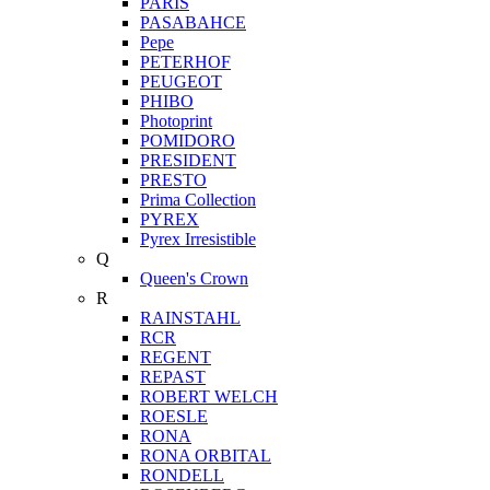
PARIS
PASABAHCE
Pepe
PETERHOF
PEUGEOT
PHIBO
Photoprint
POMIDORO
PRESIDENT
PRESTO
Prima Collection
PYREX
Pyrex Irresistible
Q
Queen's Crown
R
RAINSTAHL
RCR
REGENT
REPAST
ROBERT WELCH
ROESLE
RONA
RONA ORBITAL
RONDELL