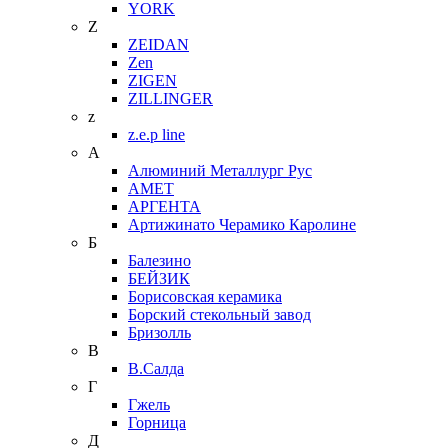
YORK
Z
ZEIDAN
Zen
ZIGEN
ZILLINGER
z
z.e.p line
А
Алюминий Металлург Рус
АМЕТ
АРГЕНТА
Артижинато Черамико Каролине
Б
Балезино
БЕЙЗИК
Борисовская керамика
Борский стекольный завод
Бризолль
В
В.Салда
Г
Гжель
Горница
Д