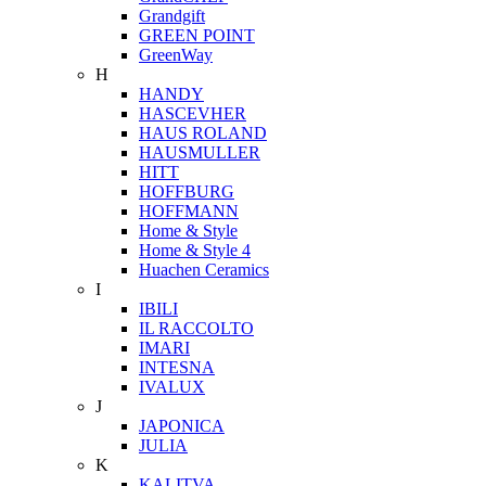
Grandgift
GREEN POINT
GreenWay
H
HANDY
HASCEVHER
HAUS ROLAND
HAUSMULLER
HITT
HOFFBURG
HOFFMANN
Home & Style
Home & Style 4
Huachen Ceramics
I
IBILI
IL RACCOLTO
IMARI
INTESNA
IVALUX
J
JAPONICA
JULIA
K
KALITVA