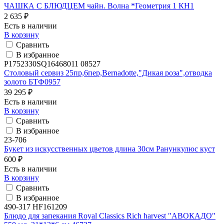
ЧАШКА С БЛЮДЦЕМ чайн. Волна *Геометрия 1 КН1
2 635 ₽
Есть в наличии
В корзину
Сравнить
В избранное
P1752330SQ16468011 08527
Столовый сервиз 25пр,6пер,Bernadotte,"Дикая роза",отводка
золото БТФ0957
39 295 ₽
Есть в наличии
В корзину
Сравнить
В избранное
23-706
Букет из искусственных цветов длина 30см Ранункулюс куст
600 ₽
Есть в наличии
В корзину
Сравнить
В избранное
490-317 HF161209
Блюдо для запекания Royal Classics Rich harvest "АВОКАДО"