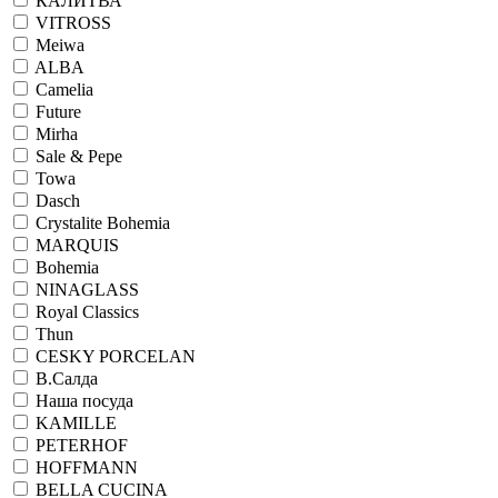
КАЛИТВА
VITROSS
Meiwa
ALBA
Camelia
Future
Mirha
Sale & Pepe
Towa
Dasch
Crystalite Bohemia
MARQUIS
Bohemia
NINAGLASS
Royal Classics
Thun
CESKY PORCELAN
В.Салда
Наша посуда
KAMILLE
PETERHOF
HOFFMANN
BELLA CUCINA