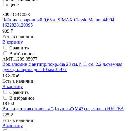
По цене
3092 СИС023
Чайник заварочный 0,65 л, SIMAX Classic Matura 44994
1632838120095
905 ₽
Есть в наличии
В корзину
Сравнить
В избранное
AMT1128S 35977
Вок,алюмин.с антипр.покр.,dia 28 см, h 11 см, 2,2 л,съемная
ручка,толщина дна-10 мм 35977
13 820 ₽
Есть в наличии
В корзину
Сравнить
В избранное
18160
Вилка детская столовая "Джунгли"(М43) с деколью НЫТВА
225 ₽
Есть в наличии
В корзину