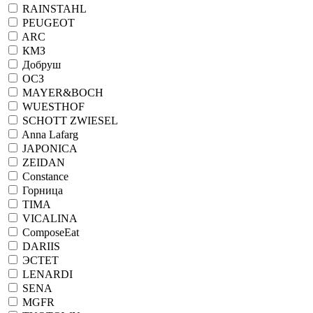
RAINSTAHL
PEUGEOT
ARC
КМЗ
Добруш
ОСЗ
MAYER&BOCH
WUESTHOF
SCHOTT ZWIESEL
Anna Lafarg
JAPONICA
ZEIDAN
Constance
Горница
TIMA
VICALINA
ComposeEat
DARIIS
ЭСТЕТ
LENARDI
SENA
MGFR