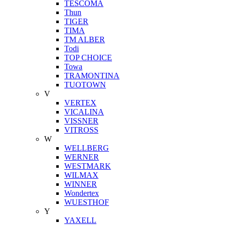
TESCOMA
Thun
TIGER
TIMA
TM ALBER
Todi
TOP CHOICE
Towa
TRAMONTINA
TUOTOWN
V
VERTEX
VICALINA
VISSNER
VITROSS
W
WELLBERG
WERNER
WESTMARK
WILMAX
WINNER
Wondertex
WUESTHOF
Y
YAXELL