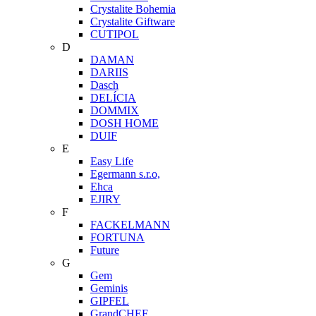
Crystalite Bohemia
Crystalite Giftware
CUTIPOL
D
DAMAN
DARIIS
Dasch
DELÍCIA
DOMMIX
DOSH HOME
DUIF
E
Easy Life
Egermann s.r.o,
Ehca
EJIRY
F
FACKELMANN
FORTUNA
Future
G
Gem
Geminis
GIPFEL
GrandCHEF