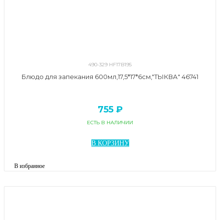
490-329 HF17B195
Блюдо для запекания 600мл,17,5*17*6см,"ТЫКВА" 46741
755 ₽
ЕСТЬ В НАЛИЧИИ
В КОРЗИНУ
В избранное