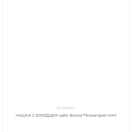
81.27007.00.1
ЧАШКА С БЛЮДЦЕМ чайн. Волна *Геометрия 1 КН1