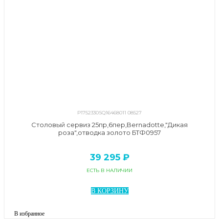
P1752330SQ16468011 08527
Столовый сервиз 25пр,6пер,Bernadotte,"Дикая
роза",отводка золото БТФ0957
39 295 ₽
ЕСТЬ В НАЛИЧИИ
В КОРЗИНУ
В избранное