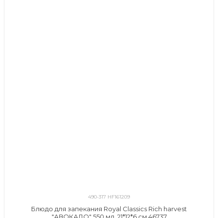
490-317 HF161209
Блюдо для запекания Royal Classics Rich harvest
"АВОКАДО" 550 мл, 21*12*6 см 46737