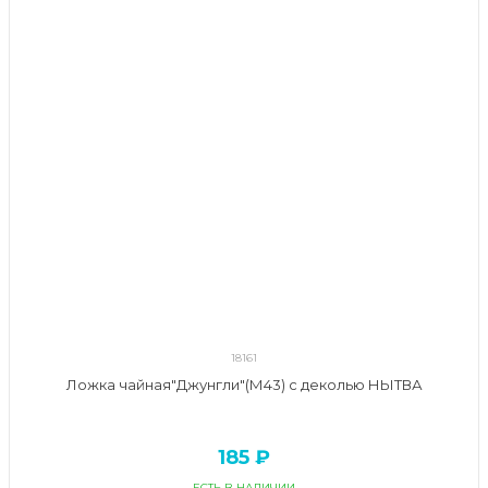
18161
Ложка чайная"Джунгли"(М43) с деколью НЫТВА
185 ₽
ЕСТЬ В НАЛИЧИИ