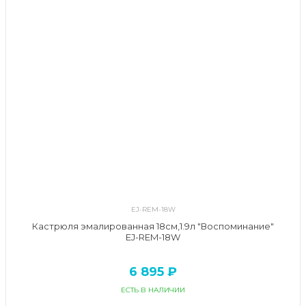
EJ-REM-18W
Кастрюля эмалированная 18см,1.9л "Воспоминание"
EJ-REM-18W
6 895 ₽
ЕСТЬ В НАЛИЧИИ