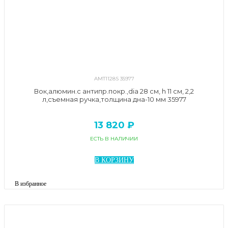
AMT1128S 35977
Вок,алюмин.с антипр.покр.,dia 28 см, h 11 см, 2,2
л,съемная ручка,толщина дна-10 мм 35977
13 820 ₽
ЕСТЬ В НАЛИЧИИ
В КОРЗИНУ
В избранное