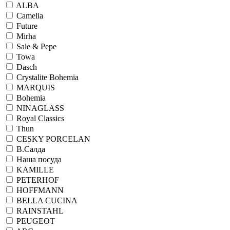
ALBA
Camelia
Future
Mirha
Sale & Pepe
Towa
Dasch
Crystalite Bohemia
MARQUIS
Bohemia
NINAGLASS
Royal Classics
Thun
CESKY PORCELAN
В.Салда
Наша посуда
KAMILLE
PETERHOF
HOFFMANN
BELLA CUCINA
RAINSTAHL
PEUGEOT