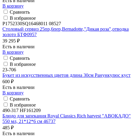
Есть в наличии
В корзину
Сравнить
В избранное
P1752330SQ16468011 08527
Столовый сервиз 25пр,6пер,Bernadotte,"Дикая роза",отводка
золото БТФ0957
39 295 ₽
Есть в наличии
В корзину
Сравнить
В избранное
23-706
Букет из искусственных цветов длина 30см Ранункулюс куст
600 ₽
Есть в наличии
В корзину
Сравнить
В избранное
490-317 HF161209
Блюдо для запекания Royal Classics Rich harvest "АВОКАДО"
550 мл, 21*12*6 см 46737
485 ₽
Есть в наличии