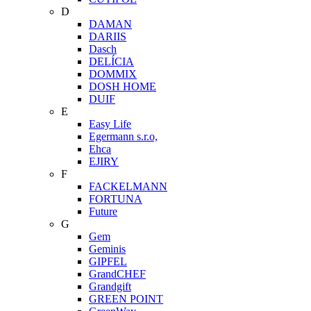
D
DAMAN
DARIIS
Dasch
DELÍCIA
DOMMIX
DOSH HOME
DUIF
E
Easy Life
Egermann s.r.o,
Ehca
EJIRY
F
FACKELMANN
FORTUNA
Future
G
Gem
Geminis
GIPFEL
GrandCHEF
Grandgift
GREEN POINT