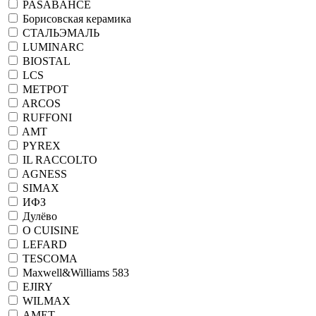
PASABAHCE
Борисовская керамика
СТАЛЬЭМАЛЬ
LUMINARC
BIOSTAL
LCS
МЕТРОТ
ARCOS
RUFFONI
AMT
PYREX
IL RACCOLTO
AGNESS
SIMAX
ИФЗ
Дулёво
O CUISINE
LEFARD
TESCOMA
Maxwell&Williams 583
EJIRY
WILMAX
АМЕТ