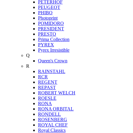
PETERHOF
PEUGEOT
PHIBO
Photoprint
POMIDORO
PRESIDENT
PRESTO
Prima Collection
PYREX
Pyrex Irresistible
Q
Queen's Crown
R
RAINSTAHL
RCR
REGENT
REPAST
ROBERT WELCH
ROESLE
RONA
RONA ORBITAL
RONDELL
ROSENBERG
ROYAL CHEF
Royal Classics