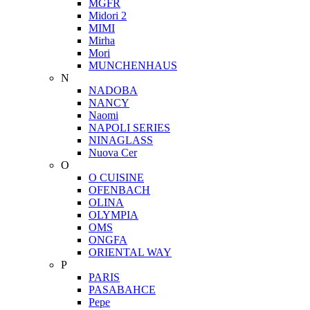
MGFR
Midori 2
MIMI
Mirha
Mori
MUNCHENHAUS
N
NADOBA
NANCY
Naomi
NAPOLI SERIES
NINAGLASS
Nuova Cer
O
O CUISINE
OFENBACH
OLINA
OLYMPIA
OMS
ONGFA
ORIENTAL WAY
P
PARIS
PASABAHCE
Pepe