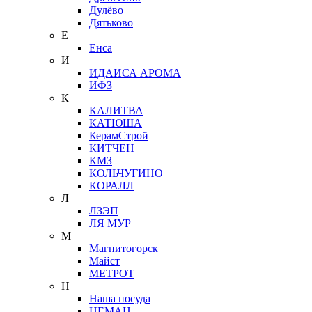
Дулёво
Дятьково
Е
Енса
И
ИДАИСА АРОМА
ИФЗ
К
КАЛИТВА
КАТЮША
КерамСтрой
КИТЧЕН
КМЗ
КОЛЬЧУГИНО
КОРАЛЛ
Л
ЛЗЭП
ЛЯ МУР
М
Магнитогорск
Майст
МЕТРОТ
Н
Наша посуда
НЕМАН