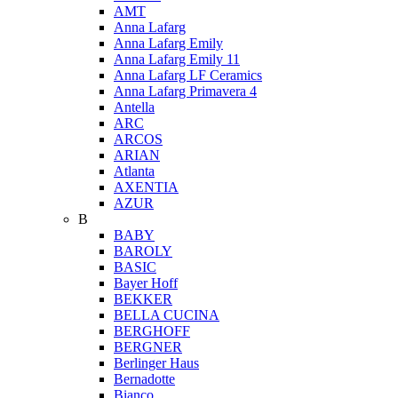
AMT
Anna Lafarg
Anna Lafarg Emily
Anna Lafarg Emily 11
Anna Lafarg LF Ceramics
Anna Lafarg Primavera 4
Antella
ARC
ARCOS
ARIAN
Atlanta
AXENTIA
AZUR
B
BABY
BAROLY
BASIC
Bayer Hoff
BEKKER
BELLA CUCINA
BERGHOFF
BERGNER
Berlinger Haus
Bernadotte
Bianco