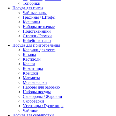
Топорики
Посуда для питья
Чайные пары
Графины / Штофы
Кувшины
Наборы питьевые
Подстаканники
Стопки / Рюмки
Кофейные пары
Посуда для приготовления
Коврики для теста
Казаны
Кастрюли
Ковши
Кокотницы
Крышки
Мармиты
Молоковарки
Наборы для барбекю
Наборы посуды
Сковороды / Жаровни
Скороварки
Утятницы / Гусятницы
Чайники
Посуда для сервировки