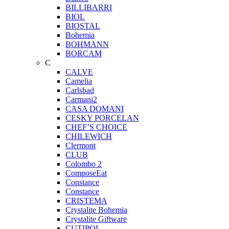
BILLIBARRI
BIOL
BIOSTAL
Bohemia
BOHMANN
BORCAM
C
CALVE
Camelia
Carlsbad
Carmani2
CASA DOMANI
CESKY PORCELAN
CHEF’S CHOICE
CHILEWICH
Clermont
CLUB
Colombo 2
ComposeEat
Constance
Constance
CRISTEMA
Crystalite Bohemia
Crystalite Giftware
CUTIPOL