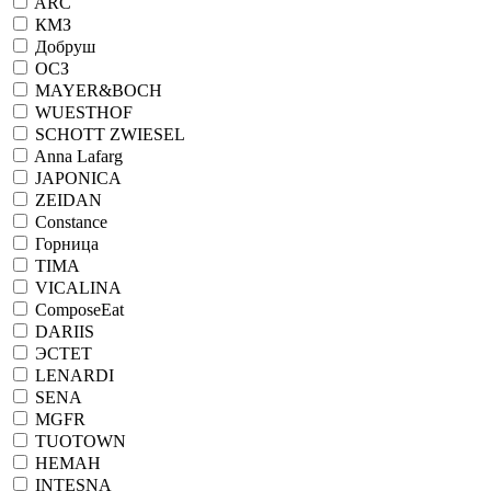
ARC
КМЗ
Добруш
ОСЗ
MAYER&BOCH
WUESTHOF
SCHOTT ZWIESEL
Anna Lafarg
JAPONICA
ZEIDAN
Constance
Горница
TIMA
VICALINA
ComposeEat
DARIIS
ЭСТЕТ
LENARDI
SENA
MGFR
TUOTOWN
НЕМАН
INTESNA