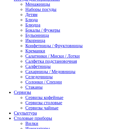
Менажницы
Наборы посуды
Детям
Блюда
Блюдца
Бокалы / Фужеры
Бульонница
Икорница
Конфетницы / Фруктовницы
Креманки
Салатники / Миски / Лотки
Салфетка подстановочная
Салфетницы
Сахарницы / Медовницы
Селедочницы
Солонки / Специи
Стаканы
Сервизы
Сервизы кофейные
Сервизы столовые
Сервизы чайные
Скульптура
Столовые приборы
Вилки
Ионизаторы