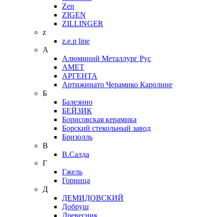
Zen
ZIGEN
ZILLINGER
z
z.e.p line
А
Алюминий Металлург Рус
АМЕТ
АРГЕНТА
Артижинато Черамико Каролине
Б
Балезино
БЕЙЗИК
Борисовская керамика
Борский стекольный завод
Бризолль
В
В.Салда
Г
Гжель
Горница
Д
ДЕМИДОВСКИЙ
Добруш
Древесник