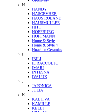
GreenWay
H
HANDY
HASCEVHER
HAUS ROLAND
HAUSMULLER
HITT
HOFFBURG
HOFFMANN
Home & Style
Home & Style 4
Huachen Ceramics
I
IBILI
IL RACCOLTO
IMARI
INTESNA
IVALUX
J
JAPONICA
JULIA
K
KALITVA
KAMILLE
KELLI