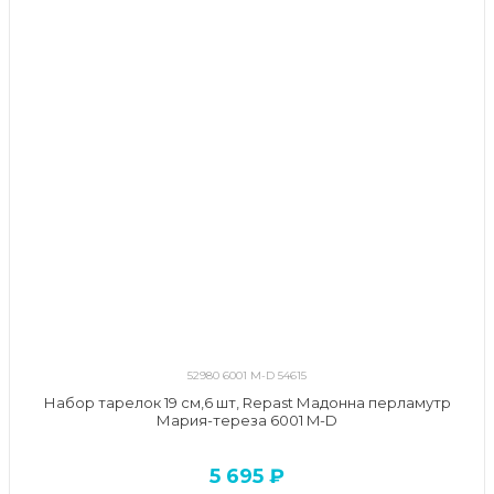
52980 6001 M-D 54615
Набор тарелок 19 см,6 шт, Repast Мадонна перламутр
Мария-тереза 6001 M-D
5 695 ₽