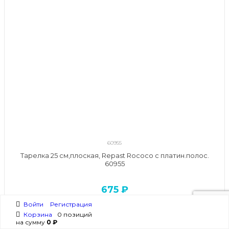
60955
Тарелка 25 см,плоская, Repast Rococo с платин.полос.
60955
675 ₽
ЕСТЬ В НАЛИЧИИ
Войти
Регистрация
Корзина
0 позиций
на сумму
0 ₽
В КОРЗИНУ