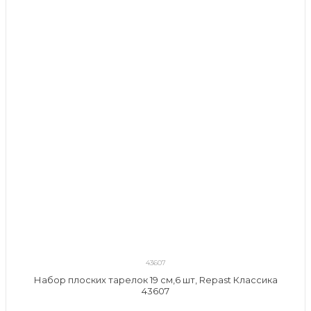
43607
Набор плоских тарелок 19 см,6 шт, Repast Классика
43607