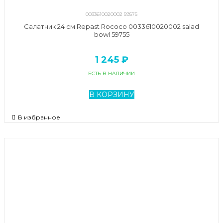
0033610020002 59575
Салатник 24 см Repast Rococo 0033610020002 salad
bowl 59755
1 245 ₽
ЕСТЬ В НАЛИЧИИ
В КОРЗИНУ
В избранное