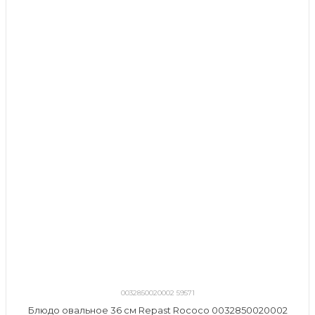
0032850020002 59571
Блюдо овальное 36 см Repast Rococo 0032850020002