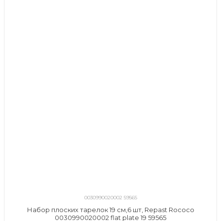
0030990020002 59565
Набор плоских тарелок 19 см,6 шт, Repast Rococo
0030990020002 flat plate 19 59565