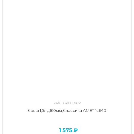
1с640 16400 107653
Ковш 1,5л,д160мм,Классика АМЕТ 1с640
1 575 ₽