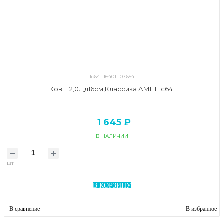
1с641 16401 107654
Ковш 2,0л,д16см,Классика АМЕТ 1с641
1 645 ₽
В НАЛИЧИИ
шт
В КОРЗИНУ
В сравнение
В избранное