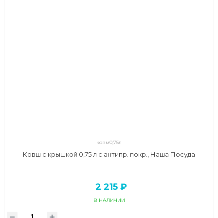
ковм0,75л
Ковш с крышкой 0,75 л c антипр. покр., Наша Посуда
2 215 ₽
В НАЛИЧИИ