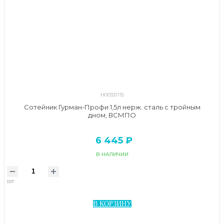
Н00331115
Сотейник Гурман-Профи 1,5л нерж. сталь с тройным
дном, ВСМПО
6 445 ₽
В НАЛИЧИИ
шт
В КОРЗИНУ