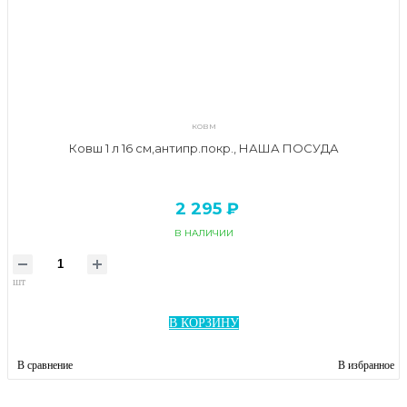
ковм
Ковш 1 л 16 см,антипр.покр., НАША ПОСУДА
2 295 ₽
В НАЛИЧИИ
шт
В КОРЗИНУ
В сравнение
В избранное