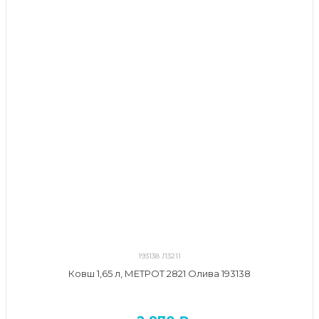
193138 Л3211
Ковш 1,65 л, МЕТРОТ 2821 Олива 193138