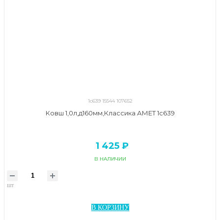
1с639 15544 107652
Ковш 1,0л,д160мм,Классика АМЕТ 1с639
1 425 ₽
В НАЛИЧИИ
шт
В КОРЗИНУ