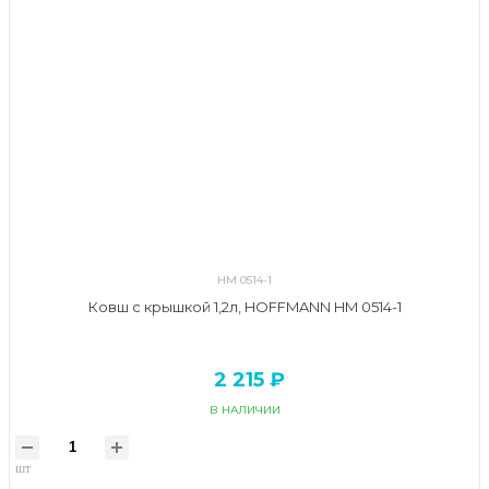
HM 0514-1
Ковш с крышкой 1,2л, HOFFMANN HM 0514-1
2 215 ₽
В НАЛИЧИИ
шт