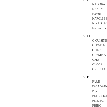
NADOBA
NANCY
Naomi
NAPOLI S
NINAGLA
Nuova Cer
O
O CUISINE
OFENBAC
OLINA
OLYMPIA
OMS
ONGFA
ORIENTA
P
PARIS
PASABAH
Pepe
PETERHO
PEUGEOT
PHIBO