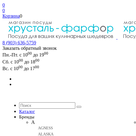
0
0
Корзина
0
8 (903) 636-5759
Заказать обратный звонок
00
00
Пн.-Пт. с 10
до 19
00
00
Сб. с 10
до 18
00
00
Вс. с 10
до 17
Каталог
Бренды
A
AGNESS
ALASKA