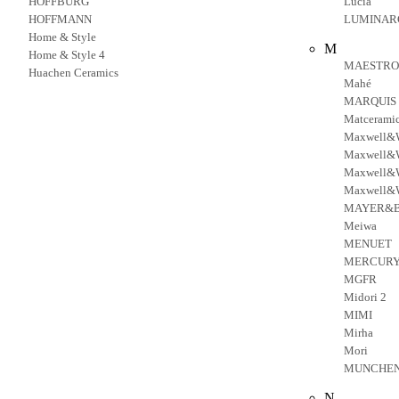
HOFFBURG
Lucia
HOFFMANN
LUMINAR
Home & Style
M
Home & Style 4
MAESTRO
Huachen Ceramics
Mahé
MARQUIS
Matcerami
Maxwell&W
Maxwell&W
Maxwell&W
Maxwell&W
MAYER&
Meiwa
MENUET
MERCUR
MGFR
Midori 2
MIMI
Mirha
Mori
MUNCHE
N