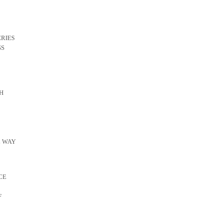
ERIES
SS
H
L WAY
CE
F