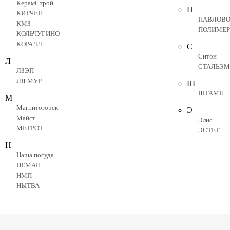
КерамСтрой
П
КИТЧЕН
ПАВЛОВ
КМЗ
ПОЛИМЕР
КОЛЬЧУГИНО
КОРАЛЛ
С
Ситон
Л
СТАЛЬЭМ
ЛЗЭП
ЛЯ МУР
Ш
ШТАМП
М
Магнитогорск
Э
Майст
Элис
МЕТРОТ
ЭСТЕТ
Н
Наша посуда
НЕМАН
НМП
НЫТВА