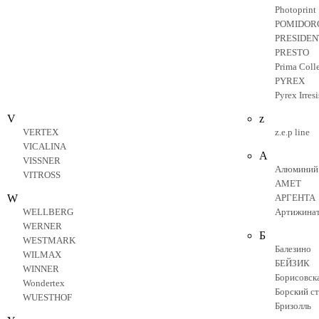
Photoprint
POMIDOR
PRESIDEN
PRESTO
Prima Coll
PYREX
Pyrex Irresi
V
z
VERTEX
z.e.p line
VICALINA
А
VISSNER
Алюминий 
VITROSS
АМЕТ
W
АРГЕНТА
WELLBERG
Артижинат
WERNER
Б
WESTMARK
Балезино
WILMAX
БЕЙЗИК
WINNER
Борисовск
Wondertex
Борский с
WUESTHOF
Бризолль