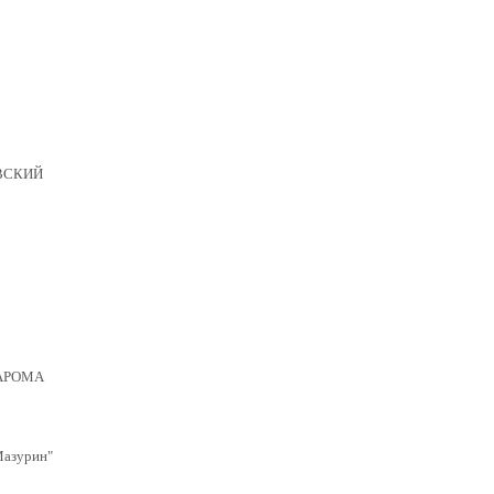
ВСКИЙ
АРОМА
азурин"