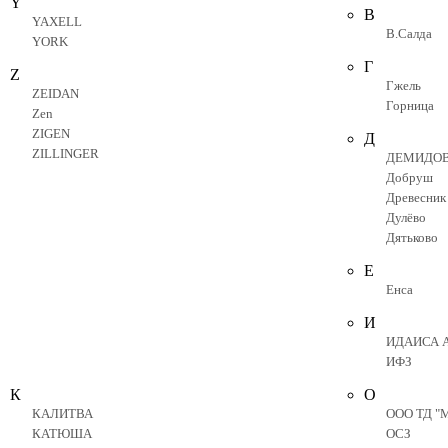
Y
В
YAXELL
В.Салда
YORK
Г
Z
Гжель
ZEIDAN
Горница
Zen
ZIGEN
Д
ZILLINGER
ДЕМИДО
Добруш
Древесник
Дулёво
Дятьково
Е
Енса
И
ИДАИСА 
ИФЗ
К
О
КАЛИТВА
ООО ТД "М
КАТЮША
ОСЗ