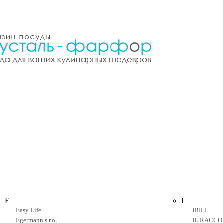
E
I
Easy Life
IBILI
Egermann s.r.o,
IL RACCO