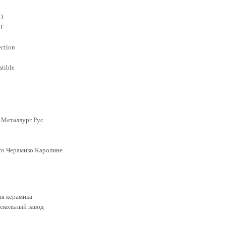
O
T
ection
stible
Металлург Рус
о Черамико Каролине
ая керамика
текольный завод