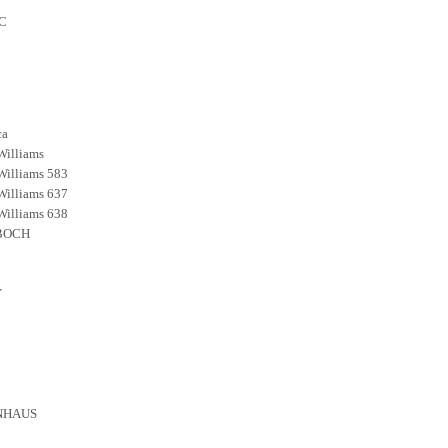
C
ca
illiams
illiams 583
illiams 637
illiams 638
BOCH
Y
NHAUS