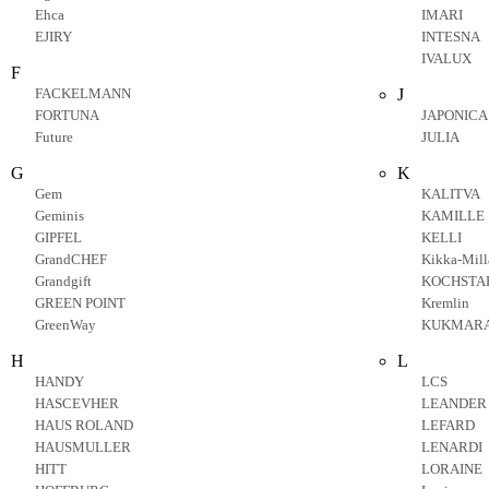
Ehca
IMARI
EJIRY
INTESNA
IVALUX
F
FACKELMANN
J
FORTUNA
JAPONICA
Future
JULIA
G
K
Gem
KALITVA
Geminis
KAMILLE
GIPFEL
KELLI
GrandCHEF
Kikka-Mill
Grandgift
KOCHSTA
GREEN POINT
Kremlin
GreenWay
KUKMAR
H
L
HANDY
LCS
HASCEVHER
LEANDER
HAUS ROLAND
LEFARD
HAUSMULLER
LENARDI
HITT
LORAINE