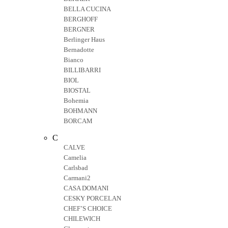
BELLA CUCINA
BERGHOFF
BERGNER
Berlinger Haus
Bernadotte
Bianco
BILLIBARRI
BIOL
BIOSTAL
Bohemia
BOHMANN
BORCAM
C
CALVE
Camelia
Carlsbad
Carmani2
CASA DOMANI
CESKY PORCELAN
CHEF’S CHOICE
CHILEWICH