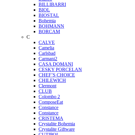
BILLIBARRI
BIOL
BIOSTAL
Bohemia
BOHMANN
BORCAM
C
CALVE
Camelia
Carlsbad
Carmani2
CASA DOMANI
CESKY PORCELAN
CHEF’S CHOICE
CHILEWICH
Clermont
CLUB
Colombo 2
ComposeEat
Constance
Constance
CRISTEMA
Crystalite Bohemia
Crystalite Giftware
CUTIPOL