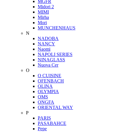
MGFR
Midori 2
MIMI
Mirha
Mori
MUNCHENHAUS
N
NADOBA
NANCY
Naomi
NAPOLI SERIES
NINAGLASS
Nuova Cer
O
O CUISINE
OFENBACH
OLINA
OLYMPIA
OMS
ONGFA
ORIENTAL WAY
P
PARIS
PASABAHCE
Pepe