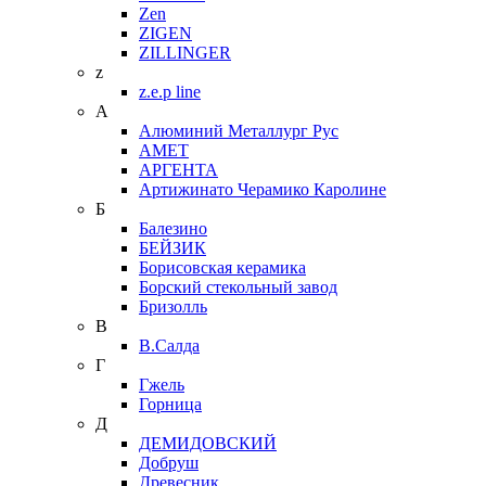
Zen
ZIGEN
ZILLINGER
z
z.e.p line
А
Алюминий Металлург Рус
АМЕТ
АРГЕНТА
Артижинато Черамико Каролине
Б
Балезино
БЕЙЗИК
Борисовская керамика
Борский стекольный завод
Бризолль
В
В.Салда
Г
Гжель
Горница
Д
ДЕМИДОВСКИЙ
Добруш
Древесник