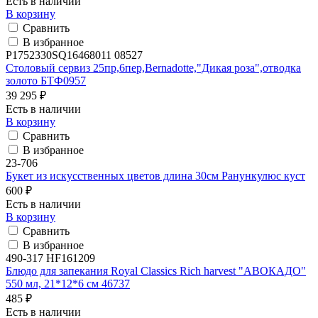
Есть в наличии
В корзину
Сравнить
В избранное
P1752330SQ16468011 08527
Столовый сервиз 25пр,6пер,Bernadotte,"Дикая роза",отводка
золото БТФ0957
39 295 ₽
Есть в наличии
В корзину
Сравнить
В избранное
23-706
Букет из искусственных цветов длина 30см Ранункулюс куст
600 ₽
Есть в наличии
В корзину
Сравнить
В избранное
490-317 HF161209
Блюдо для запекания Royal Classics Rich harvest "АВОКАДО"
550 мл, 21*12*6 см 46737
485 ₽
Есть в наличии