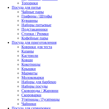
Топорики
Посуда для питья
Чайные пары
Графины / Штофы
Кувшины
Наборы питьевые
Подстаканники
Стопки / Рюмки
Кофейные пары
Посуда для приготовления
Коврики для теста
Казаны
Кастрюли
Ковши
Кокотницы
Крышки
Мармиты
Молоковарки
Наборы для барбекю
Наборы посуды
Сковороды / Жаровни
Скороварки
Утятницы / Гусятницы
Чайники
Посуда для сервировки