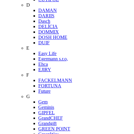
D
DAMAN
DARIIS
Dasch
DELÍCIA
DOMMIX
DOSH HOME
DUIF
E
Easy Life
Egermann s.r.o,
Ehca
EJIRY
F
FACKELMANN
FORTUNA
Future
G
Gem
Geminis
GIPFEL
GrandCHEF
Grandgift
GREEN POINT