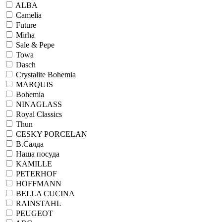
ALBA
Camelia
Future
Mirha
Sale & Pepe
Towa
Dasch
Crystalite Bohemia
MARQUIS
Bohemia
NINAGLASS
Royal Classics
Thun
CESKY PORCELAN
В.Салда
Наша посуда
KAMILLE
PETERHOF
HOFFMANN
BELLA CUCINA
RAINSTAHL
PEUGEOT