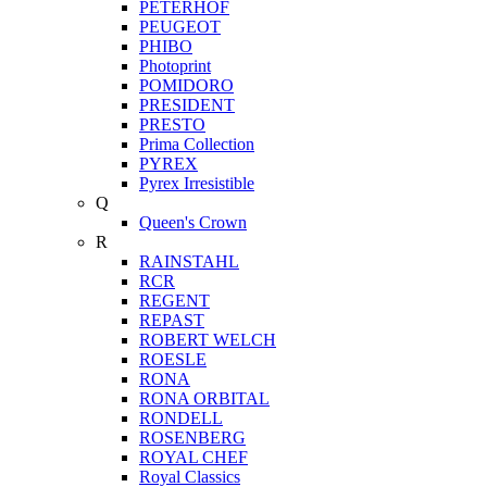
PETERHOF
PEUGEOT
PHIBO
Photoprint
POMIDORO
PRESIDENT
PRESTO
Prima Collection
PYREX
Pyrex Irresistible
Q
Queen's Crown
R
RAINSTAHL
RCR
REGENT
REPAST
ROBERT WELCH
ROESLE
RONA
RONA ORBITAL
RONDELL
ROSENBERG
ROYAL CHEF
Royal Classics