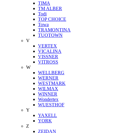
TIMA
TM ALBER
Todi
TOP CHOICE
Towa
TRAMONTINA
TUOTOWN
V
VERTEX
VICALINA
VISSNER
VITROSS
W
WELLBERG
WERNER
WESTMARK
WILMAX
WINNER
Wondertex
WUESTHOF
Y
YAXELL
YORK
Z
ZEIDAN