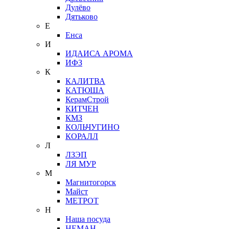
Дулёво
Дятьково
Е
Енса
И
ИДАИСА АРОМА
ИФЗ
К
КАЛИТВА
КАТЮША
КерамСтрой
КИТЧЕН
КМЗ
КОЛЬЧУГИНО
КОРАЛЛ
Л
ЛЗЭП
ЛЯ МУР
М
Магнитогорск
Майст
МЕТРОТ
Н
Наша посуда
НЕМАН