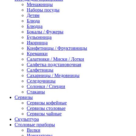
Менажницы
Наборы посуды
Детям
Блюда
Блюдца
Бокалы / Фужеры
Бульонница
Икорница
Конфетницы / Фруктовницы
Креманки
Салатники / Миски / Лотки
Салфетка подстановочная
Салфетницы
Сахарницы / Медовницы
Селедочницы
Солонки / Специи
Стаканы
Сервизы
Сервизы кофейные
Сервизы столовые
Сервизы чайные
Скульптура
Столовые приборы
Вилки
Ионизаторы