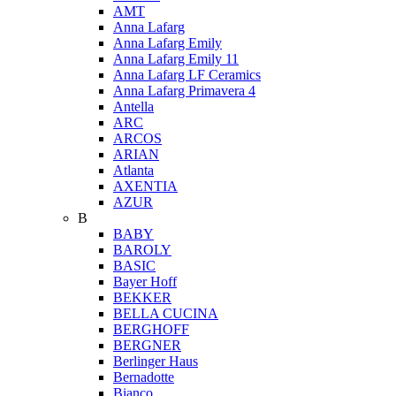
AMT
Anna Lafarg
Anna Lafarg Emily
Anna Lafarg Emily 11
Anna Lafarg LF Ceramics
Anna Lafarg Primavera 4
Antella
ARC
ARCOS
ARIAN
Atlanta
AXENTIA
AZUR
B
BABY
BAROLY
BASIC
Bayer Hoff
BEKKER
BELLA CUCINA
BERGHOFF
BERGNER
Berlinger Haus
Bernadotte
Bianco