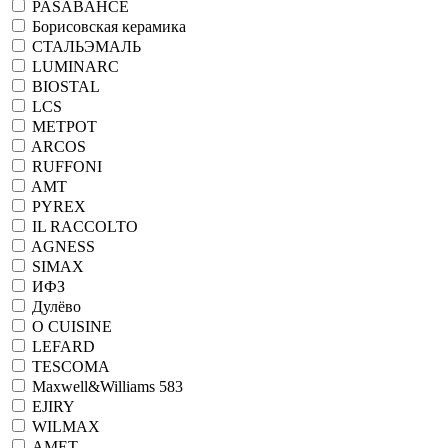
PASABAHCE
Борисовская керамика
СТАЛЬЭМАЛЬ
LUMINARC
BIOSTAL
LCS
МЕТРОТ
ARCOS
RUFFONI
AMT
PYREX
IL RACCOLTO
AGNESS
SIMAX
ИФЗ
Дулёво
O CUISINE
LEFARD
TESCOMA
Maxwell&Williams 583
EJIRY
WILMAX
АМЕТ