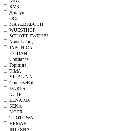
ARC
КМЗ
Добруш
ОСЗ
MAYER&BOCH
WUESTHOF
SCHOTT ZWIESEL
Anna Lafarg
JAPONICA
ZEIDAN
Constance
Горница
TIMA
VICALINA
ComposeEat
DARIIS
ЭСТЕТ
LENARDI
SENA
MGFR
TUOTOWN
НЕМАН
INTESNA