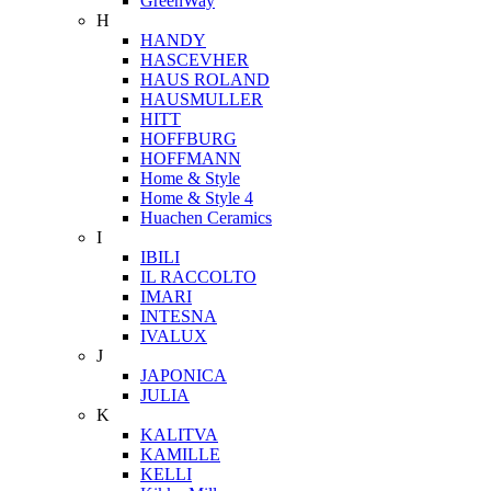
GreenWay
H
HANDY
HASCEVHER
HAUS ROLAND
HAUSMULLER
HITT
HOFFBURG
HOFFMANN
Home & Style
Home & Style 4
Huachen Ceramics
I
IBILI
IL RACCOLTO
IMARI
INTESNA
IVALUX
J
JAPONICA
JULIA
K
KALITVA
KAMILLE
KELLI