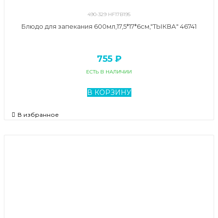
490-329 HF17B195
Блюдо для запекания 600мл,17,5*17*6см,"ТЫКВА" 46741
755 ₽
ЕСТЬ В НАЛИЧИИ
В КОРЗИНУ
В избранное