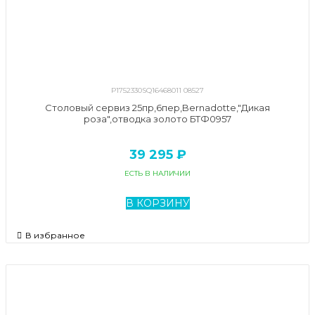
P1752330SQ16468011 08527
Столовый сервиз 25пр,6пер,Bernadotte,"Дикая
роза",отводка золото БТФ0957
39 295 ₽
ЕСТЬ В НАЛИЧИИ
В КОРЗИНУ
В избранное