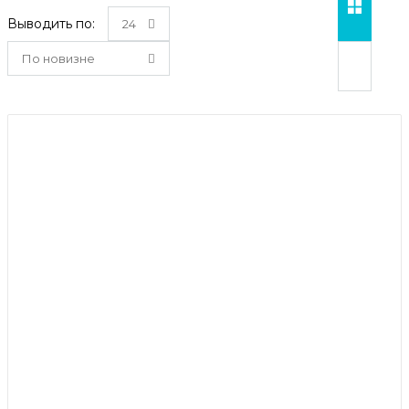
Выводить по:
24
По новизне