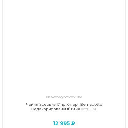
P1754300SQ10011000 11168
Чайный сервиз 17 пр.,6 пер., Bernadotte
Недекорированный БТФ0057 11168
12 995 ₽