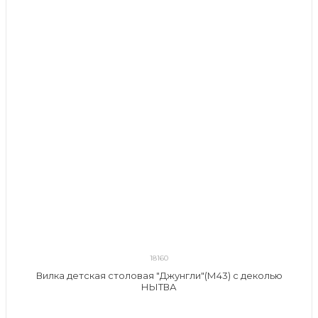
18160
Вилка детская столовая "Джунгли"(М43) с деколью
НЫТВА