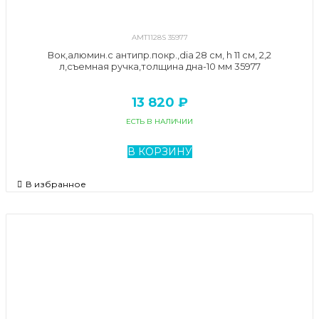
AMT1128S 35977
Вок,алюмин.с антипр.покр.,dia 28 см, h 11 см, 2,2
л,съемная ручка,толщина дна-10 мм 35977
13 820 ₽
ЕСТЬ В НАЛИЧИИ
В КОРЗИНУ
В избранное