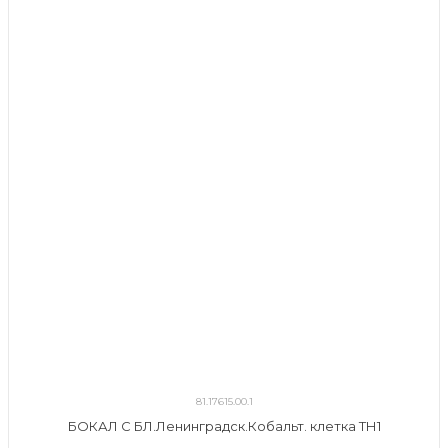
81.17615.00.1
БОКАЛ С БЛ.Ленинградск.Кобальт. клетка ТН1