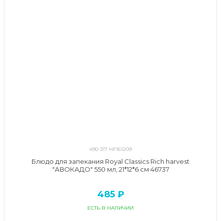
490-317 HF161209
Блюдо для запекания Royal Classics Rich harvest
"АВОКАДО" 550 мл, 21*12*6 см 46737
485 ₽
ЕСТЬ В НАЛИЧИИ