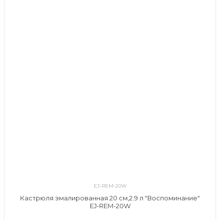
EJ-REM-20W
Кастрюля эмалированная 20 см,2.9 л "Воспоминание"
EJ-REM-20W