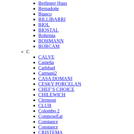
Berlinger Haus
Bernadotte
Bianco
BILLIBARRI
BIOL
BIOSTAL
Bohemia
BOHMANN
BORCAM
C
CALVE
Camelia
Carlsbad
Carmani2
CASA DOMANI
CESKY PORCELAN
CHEF’S CHOICE
CHILEWICH
Clermont
CLUB
Colombo 2
ComposeEat
Constance
Constance
CRISTEMA