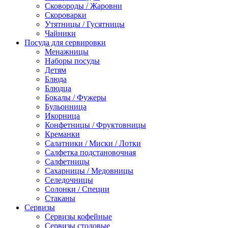
Сковороды / Жаровни
Скороварки
Утятницы / Гусятницы
Чайники
Посуда для сервировки
Менажницы
Наборы посуды
Детям
Блюда
Блюдца
Бокалы / Фужеры
Бульонница
Икорница
Конфетницы / Фруктовницы
Креманки
Салатники / Миски / Лотки
Салфетка подстановочная
Салфетницы
Сахарницы / Медовницы
Селедочницы
Солонки / Специи
Стаканы
Сервизы
Сервизы кофейные
Сервизы столовые