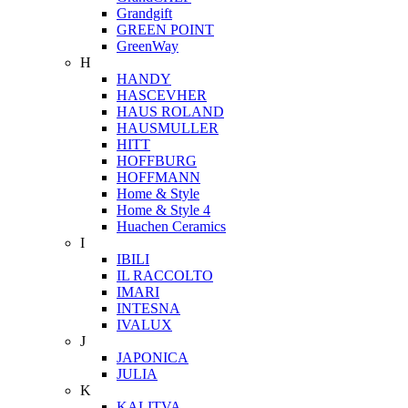
Grandgift
GREEN POINT
GreenWay
H
HANDY
HASCEVHER
HAUS ROLAND
HAUSMULLER
HITT
HOFFBURG
HOFFMANN
Home & Style
Home & Style 4
Huachen Ceramics
I
IBILI
IL RACCOLTO
IMARI
INTESNA
IVALUX
J
JAPONICA
JULIA
K
KALITVA