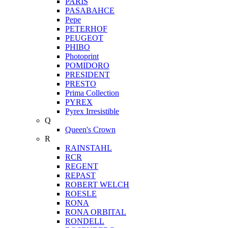
PARIS
PASABAHCE
Pepe
PETERHOF
PEUGEOT
PHIBO
Photoprint
POMIDORO
PRESIDENT
PRESTO
Prima Collection
PYREX
Pyrex Irresistible
Q
Queen's Crown
R
RAINSTAHL
RCR
REGENT
REPAST
ROBERT WELCH
ROESLE
RONA
RONA ORBITAL
RONDELL