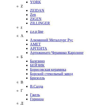
YORK
Z
ZEIDAN
Zen
ZIGEN
ZILLINGER
z
z.e.p line
А
Алюминий Металлург Рус
АМЕТ
АРГЕНТА
Артижинато Черамико Каролине
Б
Балезино
БЕЙЗИК
Борисовская керамика
Борский стекольный завод
Бризолль
В
В.Салда
Г
Гжель
Горница
Д