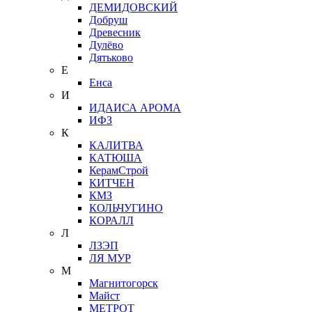
ДЕМИДОВСКИЙ
Добруш
Древесник
Дулёво
Дятьково
Е
Енса
И
ИДАИСА АРОМА
ИФЗ
К
КАЛИТВА
КАТЮША
КерамСтрой
КИТЧЕН
КМЗ
КОЛЬЧУГИНО
КОРАЛЛ
Л
ЛЗЭП
ЛЯ МУР
М
Магнитогорск
Майст
МЕТРОТ