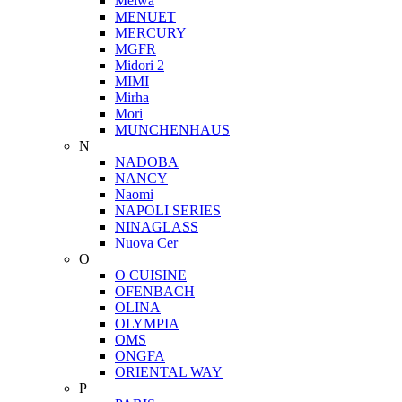
Meiwa
MENUET
MERCURY
MGFR
Midori 2
MIMI
Mirha
Mori
MUNCHENHAUS
N
NADOBA
NANCY
Naomi
NAPOLI SERIES
NINAGLASS
Nuova Cer
O
O CUISINE
OFENBACH
OLINA
OLYMPIA
OMS
ONGFA
ORIENTAL WAY
P