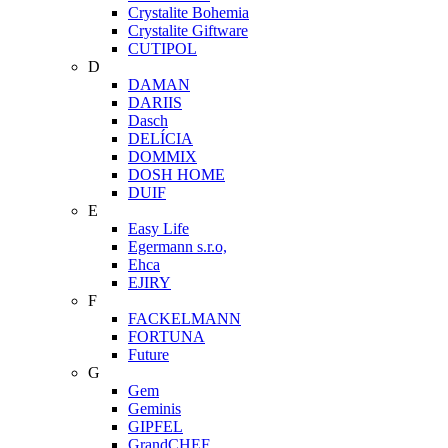
Crystalite Bohemia
Crystalite Giftware
CUTIPOL
D
DAMAN
DARIIS
Dasch
DELÍCIA
DOMMIX
DOSH HOME
DUIF
E
Easy Life
Egermann s.r.o,
Ehca
EJIRY
F
FACKELMANN
FORTUNA
Future
G
Gem
Geminis
GIPFEL
GrandCHEF