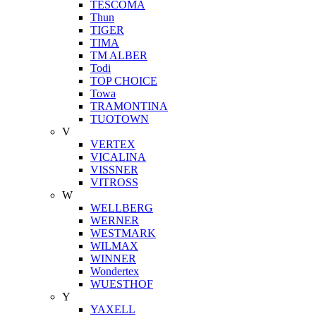
TESCOMA
Thun
TIGER
TIMA
TM ALBER
Todi
TOP CHOICE
Towa
TRAMONTINA
TUOTOWN
V
VERTEX
VICALINA
VISSNER
VITROSS
W
WELLBERG
WERNER
WESTMARK
WILMAX
WINNER
Wondertex
WUESTHOF
Y
YAXELL