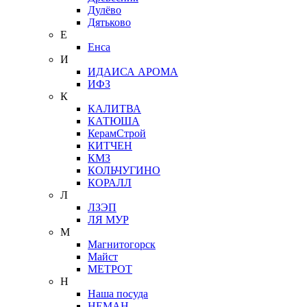
Дулёво
Дятьково
Е
Енса
И
ИДАИСА АРОМА
ИФЗ
К
КАЛИТВА
КАТЮША
КерамСтрой
КИТЧЕН
КМЗ
КОЛЬЧУГИНО
КОРАЛЛ
Л
ЛЗЭП
ЛЯ МУР
М
Магнитогорск
Майст
МЕТРОТ
Н
Наша посуда
НЕМАН