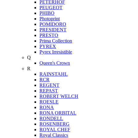
PETERHOF
PEUGEOT
PHIBO
Photoprint
POMIDORO
PRESIDENT
PRESTO
Prima Collection
PYREX
Pyrex Irresistible
Q
Queen's Crown
R
RAINSTAHL
RCR
REGENT
REPAST
ROBERT WELCH
ROESLE
RONA
RONA ORBITAL
RONDELL
ROSENBERG
ROYAL CHEF
Royal Classics