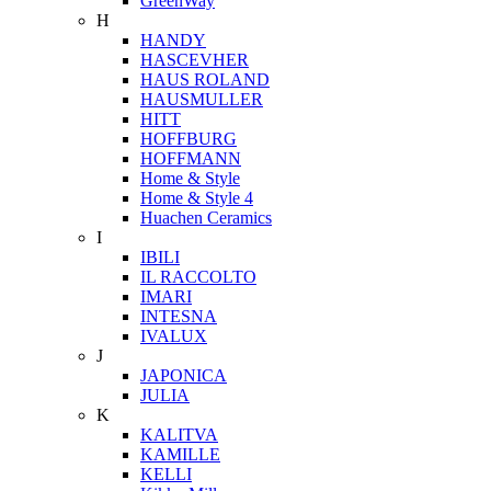
GreenWay
H
HANDY
HASCEVHER
HAUS ROLAND
HAUSMULLER
HITT
HOFFBURG
HOFFMANN
Home & Style
Home & Style 4
Huachen Ceramics
I
IBILI
IL RACCOLTO
IMARI
INTESNA
IVALUX
J
JAPONICA
JULIA
K
KALITVA
KAMILLE
KELLI