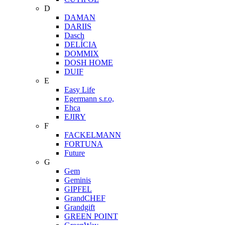
D
DAMAN
DARIIS
Dasch
DELÍCIA
DOMMIX
DOSH HOME
DUIF
E
Easy Life
Egermann s.r.o,
Ehca
EJIRY
F
FACKELMANN
FORTUNA
Future
G
Gem
Geminis
GIPFEL
GrandCHEF
Grandgift
GREEN POINT