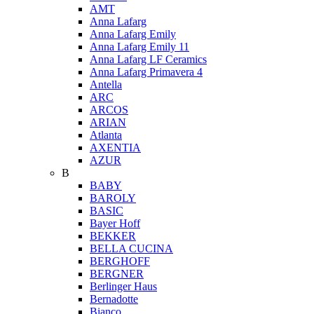
AMT
Anna Lafarg
Anna Lafarg Emily
Anna Lafarg Emily 11
Anna Lafarg LF Ceramics
Anna Lafarg Primavera 4
Antella
ARC
ARCOS
ARIAN
Atlanta
AXENTIA
AZUR
B
BABY
BAROLY
BASIC
Bayer Hoff
BEKKER
BELLA CUCINA
BERGHOFF
BERGNER
Berlinger Haus
Bernadotte
Bianco