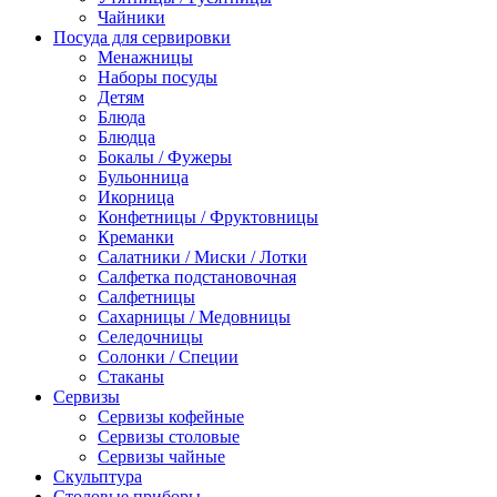
Чайники
Посуда для сервировки
Менажницы
Наборы посуды
Детям
Блюда
Блюдца
Бокалы / Фужеры
Бульонница
Икорница
Конфетницы / Фруктовницы
Креманки
Салатники / Миски / Лотки
Салфетка подстановочная
Салфетницы
Сахарницы / Медовницы
Селедочницы
Солонки / Специи
Стаканы
Сервизы
Сервизы кофейные
Сервизы столовые
Сервизы чайные
Скульптура
Столовые приборы