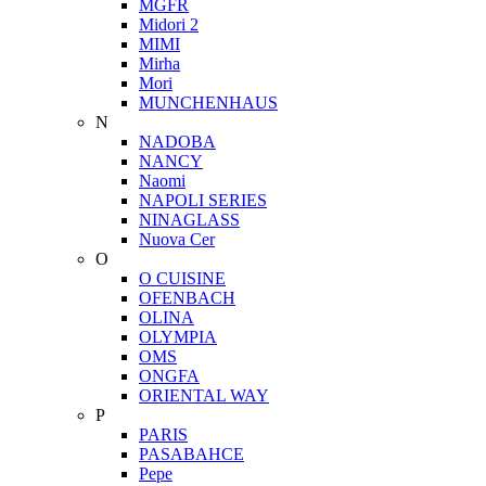
MGFR
Midori 2
MIMI
Mirha
Mori
MUNCHENHAUS
N
NADOBA
NANCY
Naomi
NAPOLI SERIES
NINAGLASS
Nuova Cer
O
O CUISINE
OFENBACH
OLINA
OLYMPIA
OMS
ONGFA
ORIENTAL WAY
P
PARIS
PASABAHCE
Pepe