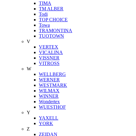
TIMA
TM ALBER
Todi
TOP CHOICE
Towa
TRAMONTINA
TUOTOWN
V
VERTEX
VICALINA
VISSNER
VITROSS
W
WELLBERG
WERNER
WESTMARK
WILMAX
WINNER
Wondertex
WUESTHOF
Y
YAXELL
YORK
Z
ZEIDAN