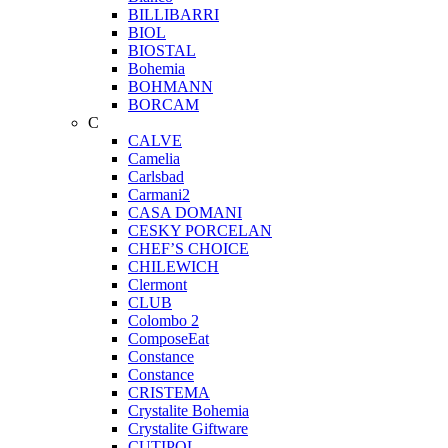
BILLIBARRI
BIOL
BIOSTAL
Bohemia
BOHMANN
BORCAM
C
CALVE
Camelia
Carlsbad
Carmani2
CASA DOMANI
CESKY PORCELAN
CHEF’S CHOICE
CHILEWICH
Clermont
CLUB
Colombo 2
ComposeEat
Constance
Constance
CRISTEMA
Crystalite Bohemia
Crystalite Giftware
CUTIPOL