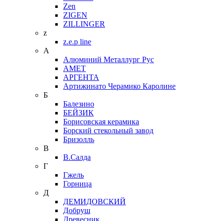
Zen
ZIGEN
ZILLINGER
z
z.e.p line
А
Алюминий Металлург Рус
АМЕТ
АРГЕНТА
Артижинато Черамико Каролине
Б
Балезино
БЕЙЗИК
Борисовская керамика
Борский стекольный завод
Бризолль
В
В.Салда
Г
Гжель
Горница
Д
ДЕМИДОВСКИЙ
Добруш
Древесник