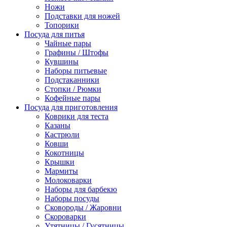
Ножи
Подставки для ножей
Топорики
Посуда для питья
Чайные пары
Графины / Штофы
Кувшины
Наборы питьевые
Подстаканники
Стопки / Рюмки
Кофейные пары
Посуда для приготовления
Коврики для теста
Казаны
Кастрюли
Ковши
Кокотницы
Крышки
Мармиты
Молоковарки
Наборы для барбекю
Наборы посуды
Сковороды / Жаровни
Скороварки
Утятницы / Гусятницы