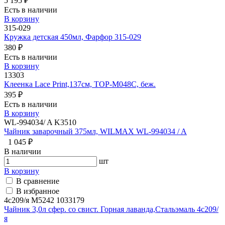
5 195 ₽
Есть в наличии
В корзину
315-029
Кружка детская 450мл, Фарфор 315-029
380 ₽
Есть в наличии
В корзину
13303
Клеенка Lace Print,137см, TOP-M048C, беж.
395 ₽
Есть в наличии
В корзину
WL-994034/ A K3510
Чайник заварочный 375мл, WILMAX WL-994034 / A
1 045 ₽
В наличии
шт
В корзину
В сравнение
В избранное
4с209/я М5242 1033179
Чайник 3,0л сфер. со свист. Горная лаванда,Стальэмаль 4с209/
я